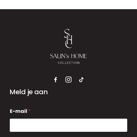
Meld je aan
E
E-mail
*
-
m
a
i
l