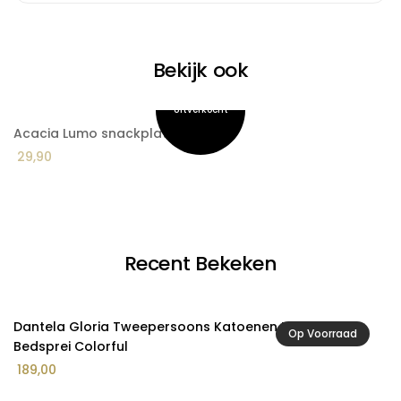
Bekijk ook
Acacia Lumo snackplateau
A
29,90
8
Recent Bekeken
Dantela Gloria Tweepersoons Katoenen Mousseline
Op Voorraad
Bedsprei Colorful
189,00