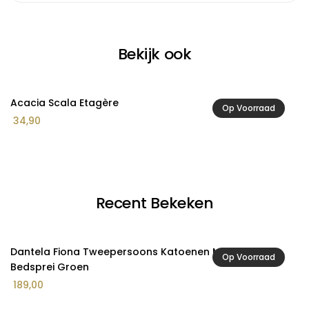
Bekijk ook
Acacia Scala Etagère
A
Op Voorraad
34,90
2
Recent Bekeken
Dantela Fiona Tweepersoons Katoenen Mousseline
Op Voorraad
Bedsprei Groen
189,00