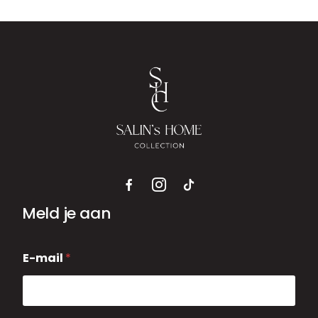
Meld je aan
E
E-mail
*
-
m
a
i
l