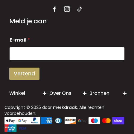
Meld je aan
E
E-mail
*
-
m
a
i
l
Verzend
Winkel
Over Ons
Bronnen
Copyright © 2025 door
merkdraak
. Alle rechten
voorbehouden.