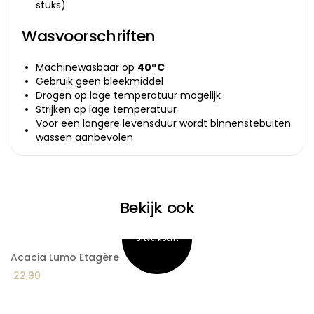
stuks)
Wasvoorschriften
Machinewasbaar op
40°C
Gebruik geen bleekmiddel
Drogen op lage temperatuur mogelijk
Strijken op lage temperatuur
Voor een langere levensduur wordt binnenstebuiten
wassen aanbevolen
Bekijk ook
Acacia Lumo Etagère
A
22,90
2