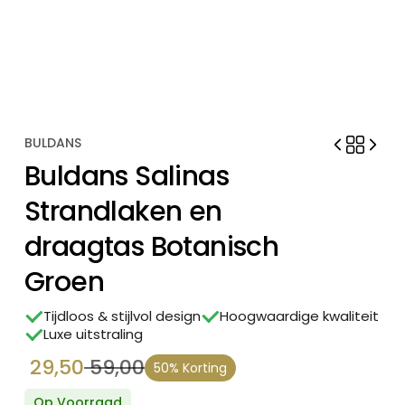
BULDANS
Buldans Salinas
Strandlaken en
draagtas Botanisch
Groen
Tijdloos & stijlvol design
Hoogwaardige kwaliteit
Luxe uitstraling
29,50
59,00
50% Korting
Oorspronkelijke
Huidige
Op Voorraad