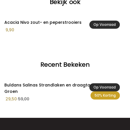
Bekijk ook
Acacia Nivo zout- en peperstrooiers
A
Op Voorraad
Pr
9,90
2
€ 
to
€ 
Recent Bekeken
Buldans Salinas Strandlaken en draagtas Botanisch
Op Voorraad
Groen
50% Korting
29,50
59,00