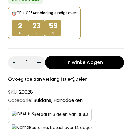
prijs
prijs
was:
is:
OP = OP!
Aanbieding eindigt over:
€ 59,00.
€ 29,50.
2
23
59
D
U
M
Quantity:
In winkelwagen
Voeg toe aan verlanglijstje
Delen
SKU:
20028
Categorie:
Buldans
,
Handdoeken
Betaal in 3 delen van
9,83
Bestel nu, betaal over 14 dagen