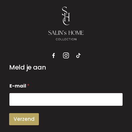
Meld je aan
E
E-mail
*
-
m
a
i
l
Verzend