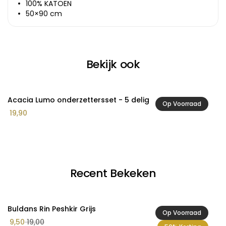
100% KATOEN
50×90 cm
Bekijk ook
Acacia Lumo onderzettersset - 5 delig
A
Op Voorraad
19,90
3
Recent Bekeken
Buldans Rin Peshkir Grijs
Op Voorraad
9,50
19,00