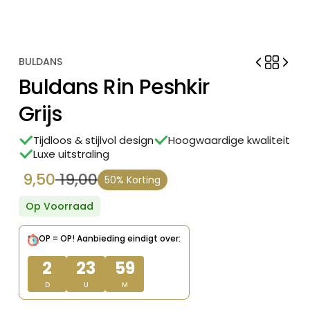
BULDANS
Buldans Rin Peshkir
Grijs
Tijdloos & stijlvol design
Hoogwaardige kwaliteit
Luxe uitstraling
9,50
19,00
50% Korting
Oorspronkelijke
Huidige
prijs
prijs
Op Voorraad
was:
is:
OP = OP!
Aanbieding eindigt over:
€ 19,00.
€ 9,50.
2
23
59
D
U
M