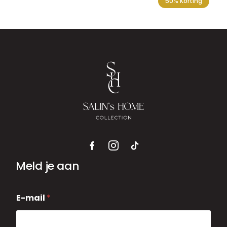
50% Korting
Meld je aan
E
E-mail
*
-
m
a