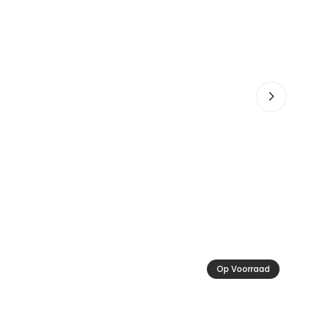
Ac
13
Op Voorraad