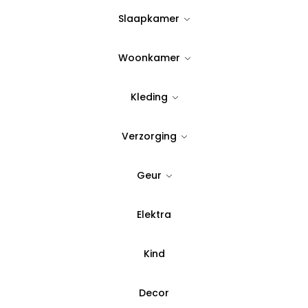
Op Voorraad
Slaapkamer
Woonkamer
Maat
2
1
Kleding
Clear
Verzorging
Quantity:
Geur
Voeg toe aan verlanglijst
Elektra
SKU:
19908
Categorie:
Badjassen Da
Kind
Betaal in 3 del
Decor