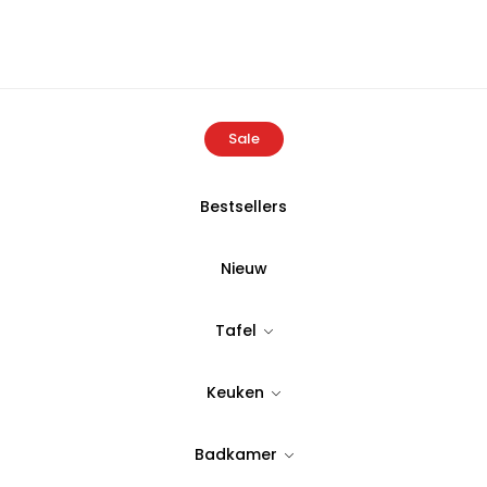
Sale
Bestsellers
Home
Producten
Buldans Rin Badjas Antraciet
Nieuw
BULDANS
Tafel
Buldans Rin B
Keuken
Tijdloos & stijlvol design
59,50
Badkamer