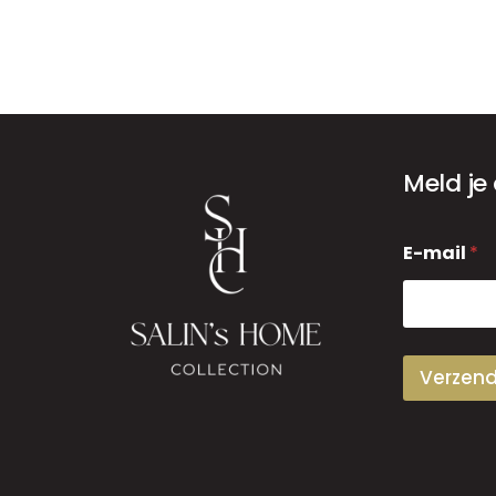
Meld je
E
E-mail
*
-
m
a
i
l
Verzen