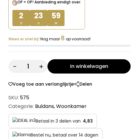
OP = OP!
Aanbieding eindigt over:
€ 29,00.
€ 14,50.
2
23
59
D
U
M
8
Wees er snel bij!
Nog maar
op voorraad!
Quantity:
In winkelwagen
Voeg toe aan verlanglijstje
Delen
SKU:
575
Categorie:
Buldans
,
Woonkamer
Betaal in 3 delen van
4,83
Bestel nu, betaal over 14 dagen