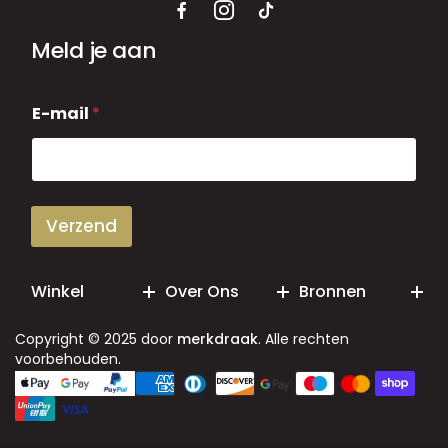
Meld je aan
E
E-mail
*
-
m
a
i
l
Verzend
Winkel
Over Ons
Bronnen
Copyright © 2025 door
merkdraak
. Alle rechten
voorbehouden.