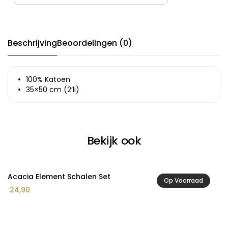
Beschrijving
Beoordelingen (0)
100% Katoen
35×50 cm (2’li)
Bekijk ook
Acacia Element Schalen Set
A
Op Voorraad
24,90
1