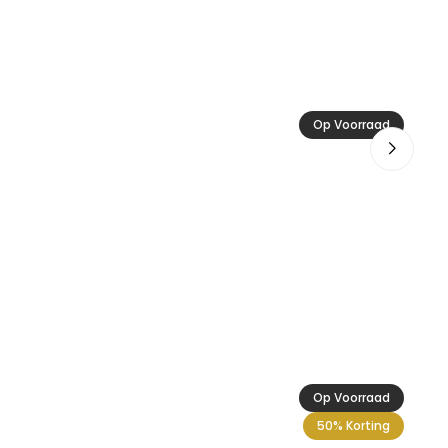
Ac
Op Voorraad
29
Op Voorraad
50% Korting