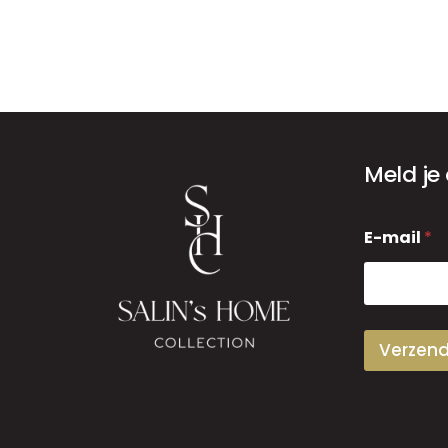
Meld je
E
E-mail
*
-
m
a
i
l
Verzen