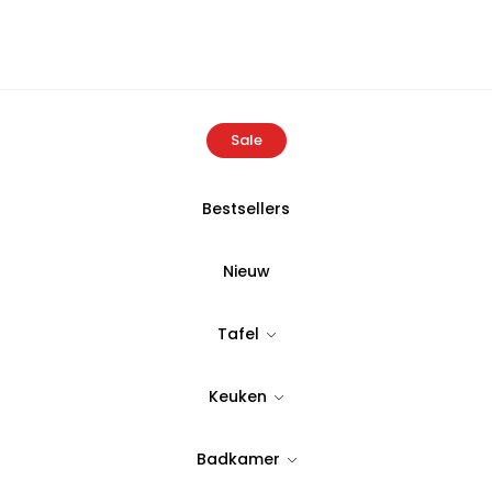
Sale
Bestsellers
e
Producten
Buldans Perge Amerikaans servies (2 stuks) Antr
Nieuw
BULDANS
Tafel
Buldans Perge
Keuken
stuks) Antraci
Badkamer
Tijdloos & stijlvol design