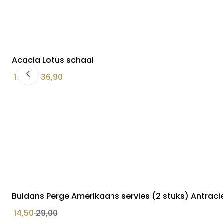
Acacia Lotus schaal
Prijsklasse:
17,90
–
36,90
€ 17,90
tot
€ 36,90
Buldans Perge Amerikaans servies (2 stuks) Antraci
14,50
29,00