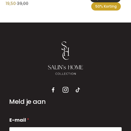
19,50
39,00
50% Korting
Meld je aan
E
E-mail
*
-
m