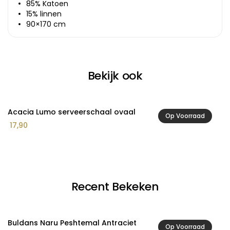
85% Katoen
15% linnen
90×170 cm
Bekijk ook
Acacia Lumo serveerschaal ovaal
A
Op Voorraad
Pr
17,90
2
€ 
to
€ 
Recent Bekeken
Buldans Naru Peshtemal Antraciet
Op Voorraad