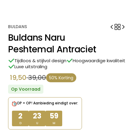
BULDANS
Buldans Naru
Peshtemal Antraciet
Tijdloos & stijlvol design
Hoogwaardige kwaliteit
Luxe uitstraling
19,50
39,00
50% Korting
Oorspronkelijke
Huidige
prijs
prijs
Op Voorraad
was:
is:
OP = OP!
Aanbieding eindigt over:
€ 39,00.
€ 19,50.
2
23
59
D
U
M