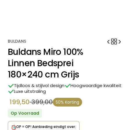
BULDANS
Buldans Miro 100%
Linnen Bedsprei
180×240 cm Grijs
Tijdloos & stijlvol design
Hoogwaardige kwaliteit
Luxe uitstraling
199,50
399,00
50% Korting
Oorspronkelijke
Huidige
prijs
prijs
Op Voorraad
was:
is:
OP = OP!
Aanbieding eindigt over: