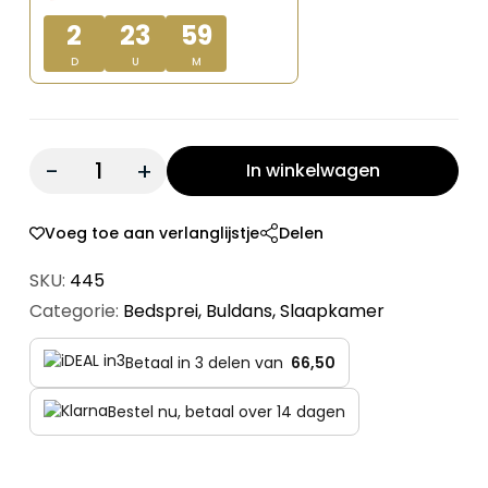
€ 399,00.
€ 199,50.
2
23
59
D
U
M
Quantity:
In winkelwagen
Voeg toe aan verlanglijstje
Delen
SKU:
445
Categorie:
Bedsprei
,
Buldans
,
Slaapkamer
Betaal in 3 delen van
66,50
Bestel nu, betaal over 14 dagen