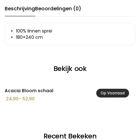
Beschrijving
Beoordelingen (0)
100% linnen sprei
180×240 cm
Bekijk ook
Acacia Bloom schaal
A
Op Voorraad
Prijsklasse:
24,90
–
52,90
2
€ 24,90
tot
€ 52,90
Recent Bekeken