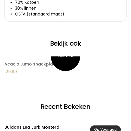
70% Katoen
30% linnen
OSFA (standaard maat)
Bekijk ook
Acacia Lumo snackplateau
A
29,90
1
Recent Bekeken
Buldans Lea Jurk Mosterd
Op Voorraad