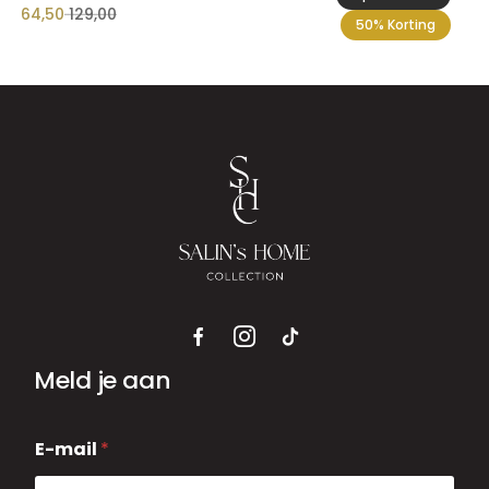
64,50
129,00
50% Korting
Meld je aan
E
E-mail
*
-
m