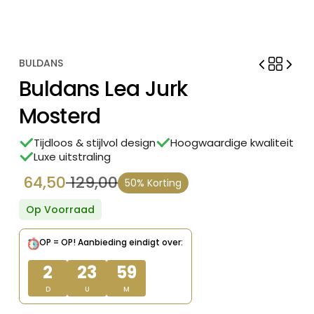
BULDANS
Buldans Lea Jurk
Mosterd
Tijdloos & stijlvol design
Hoogwaardige kwaliteit
Luxe uitstraling
64,50
129,00
50% Korting
Oorspronkelijke
Huidige
prijs
prijs
Op Voorraad
was:
is:
OP = OP!
Aanbieding eindigt over:
€ 129,00.
€ 64,50.
2
23
59
D
U
M