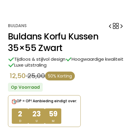
BULDANS
Buldans Korfu Kussen
35×55 Zwart
Tijdloos & stijlvol design
Hoogwaardige kwaliteit
Luxe uitstraling
12,50
25,00
50% Korting
Oorspronkelijke
Huidige
prijs
prijs
Op Voorraad
was:
is:
OP = OP!
Aanbieding eindigt over:
€ 25,00.
€ 12,50.
2
23
59
D
U
M