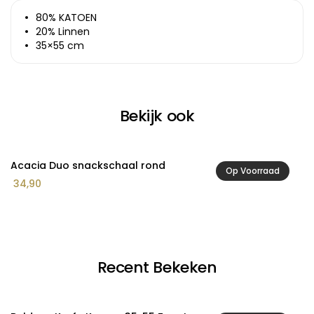
80% KATOEN
20% Linnen
35×55 cm
Bekijk ook
Acacia Duo snackschaal rond
A
Op Voorraad
34,90
1
Recent Bekeken