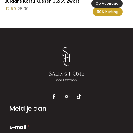
Buldans Korfu Kussen 35x55 Zwart
Op Voorraad
12,50
25,00
50% Korting
Meld je aan
E
E-mail
*
-