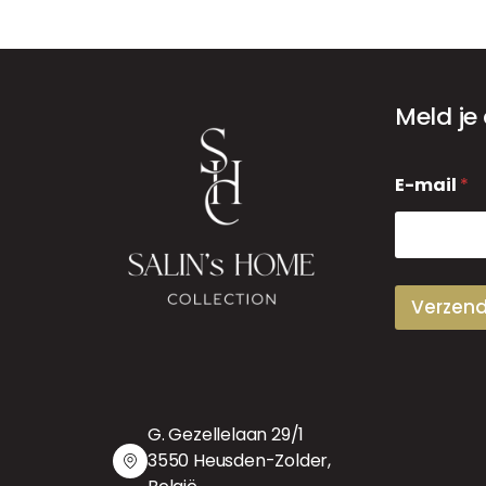
Meld je
E
E-mail
*
-
m
a
i
l
Verzen
G. Gezellelaan 29/1
3550 Heusden-Zolder,