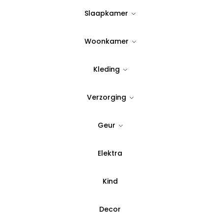
25,95
Slaapkamer
Uitverkocht
Woonkamer
Kleding
Verzorging
Geur
Elektra
Standaard
Kind
Decor