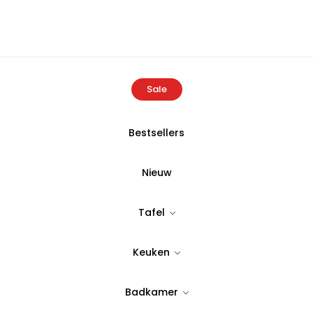
Sale
Bestsellers
Home
Producten
bon bistro premium horeca steakmes 6 Stu
Nieuw
BULDANS
Tafel
bon bistro p
Keuken
steakmes 6 S
Badkamer
Tijdloos & stijlvol design