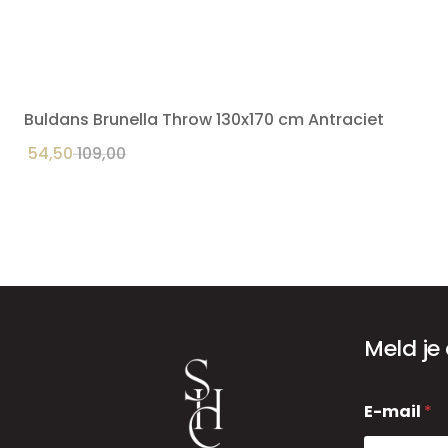
Buldans Brunella Throw 130x170 cm Antraciet
54,50
109,00
Meld je
E
E-mail
*
-
m