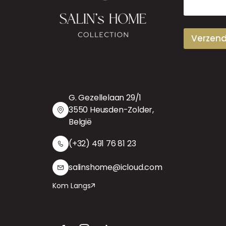
a
i
l
Verzen
G. Gezellelaan 29/1
3550 Heusden-Zolder,
België
(+32) 491 76 81 23
salinshome@icloud.com
Kom Langs