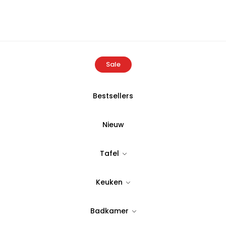
Sale
Bestsellers
Home
Producten
Buldans Brunella Throw 130×170 cm Antracie
Nieuw
BULDANS
Tafel
Buldans Brune
Keuken
Antraciet
Badkamer
Tijdloos & stijlvol design