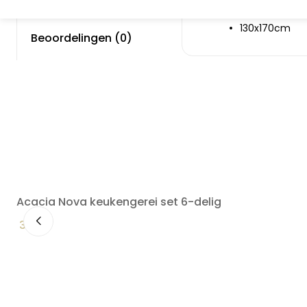
Voorkant 100
Achterkant 10
130x170cm
Beoordelingen (0)
Acacia Nova keukengerei set 6-delig
34,90