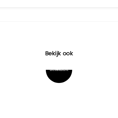
% KATOEN
0% PES
Bekijk ook