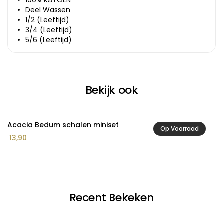
100% KATOEN
Deel Wassen
1/2 (Leeftijd)
3/4 (Leeftijd)
5/6 (Leeftijd)
Bekijk ook
Acacia Bedum schalen miniset
A
Op Voorraad
13,90
1
Recent Bekeken