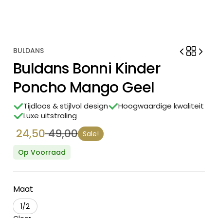
BULDANS
Buldans Bonni Kinder
Poncho Mango Geel
Tijdloos & stijlvol design
Hoogwaardige kwaliteit
Luxe uitstraling
24,50
49,00
Sale!
Oorspronkelijke
Huidige
prijs
prijs
Op Voorraad
was:
is:
€ 49,00.
€ 24,50.
Maat
1/2