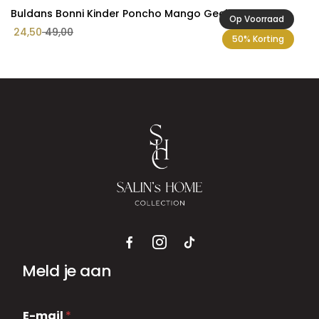
Buldans Bonni Kinder Poncho Mango Geel
Op Voorraad
Oorspronkelijke
Huidige
24,50
49,00
50% Korting
prijs
prijs
was:
is:
€ 49,00.
€ 24,50.
Meld je aan
E
E-mail
*
-