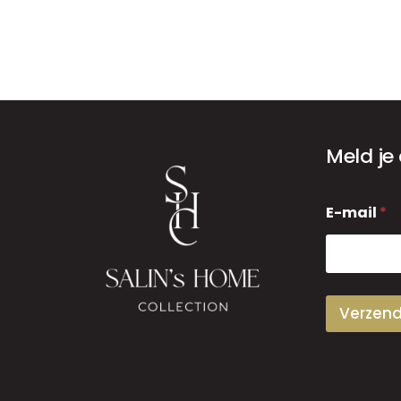
Meld je
E
E-mail
*
-
m
a
i
l
Verzen