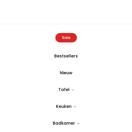
Sale
Bestsellers
me
Producten
Buldans Aurora Throw 160×240 cm Rustiek Bor
Nieuw
BULDANS
Tafel
Buldans Auro
Keuken
Rustiek Bord
Badkamer
Tijdloos & stijlvol design