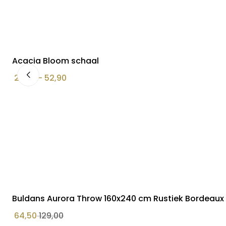
Acacia Bloom schaal
Prijsklasse:
24,90
–
52,90
€ 24,90
tot
€ 52,90
Buldans Aurora Throw 160x240 cm Rustiek Bordeaux
64,50
129,00