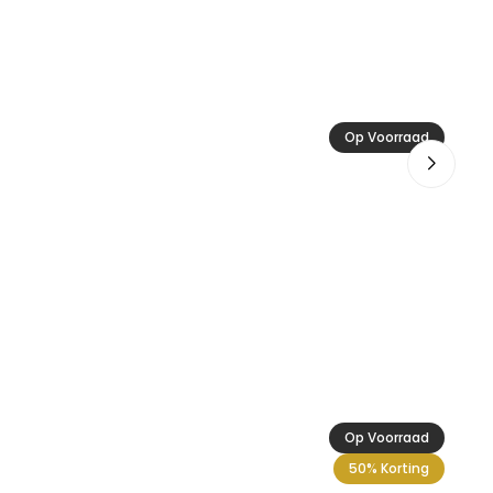
Ac
Op Voorraad
19
Op Voorraad
50% Korting