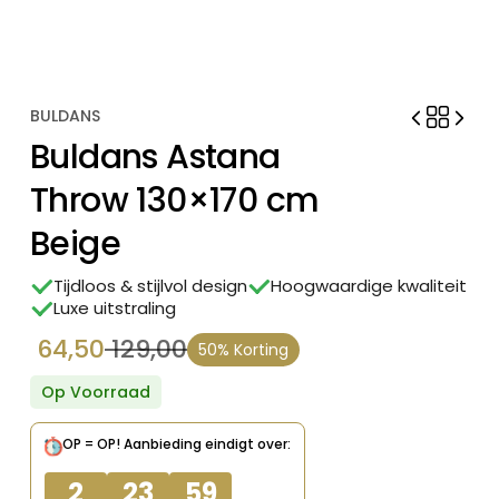
BULDANS
Buldans Astana
Throw 130×170 cm
Beige
Tijdloos & stijlvol design
Hoogwaardige kwaliteit
Luxe uitstraling
64,50
129,00
50% Korting
Oorspronkelijke
Huidige
prijs
prijs
Op Voorraad
was:
is:
OP = OP!
Aanbieding eindigt over:
€ 129,00.
€ 64,50.
2
23
59