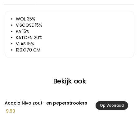
WOL 35%
VISCOSE 15%
PA 15%
KATOEN 20%
VLAS 15%
130X170 CM
Bekijk ook
Acacia Nivo zout- en peperstrooiers
A
Op Voorraad
Pr
9,90
1
€ 
to
€ 