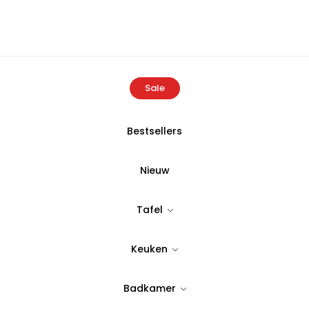
Sale
Bestsellers
ome
Producten
Buldans Simba Handdoek 50×90 cm Off Whi
Nieuw
BULDANS
Tafel
Buldans Sim
Keuken
Off White
Badkamer
Tijdloos & stijlvol design