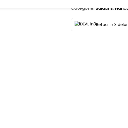
Categorie:
Buldans
,
Hand
Betaal in 3 del