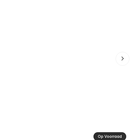
Ac
29
Op Voorraad