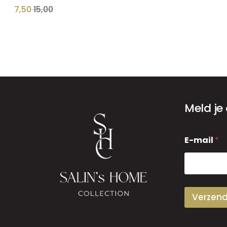
7,50
15,00
Meld je
E
E-mail
*
-
m
a
i
l
Verzen