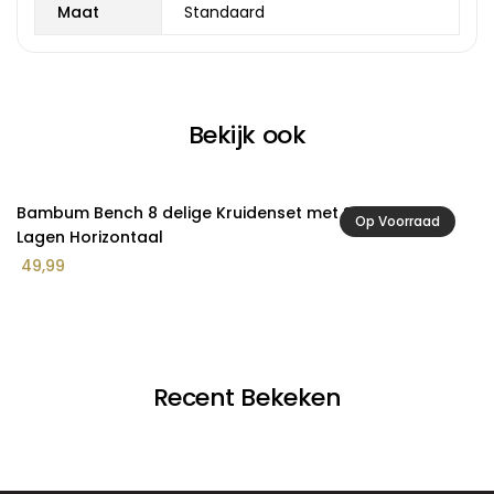
Maat
Standaard
Bekijk ook
Bambum Bench 8 delige Kruidenset met Staander, 2
G
Op Voorraad
Lagen Horizontaal
2
49,99
Recent Bekeken