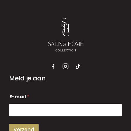
Meld je aan
E
E-mail
*
-
m
a
i
l
Verzend