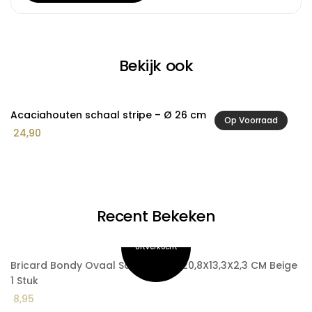
Bekijk ook
Acaciahouten schaal stripe – Ø 26 cm
A
Op Voorraad
24,90
9
Recent Bekeken
Bricard Bondy Ovaal Saladebord 20,8X13,3X2,3 CM Beige
1 Stuk
8,95