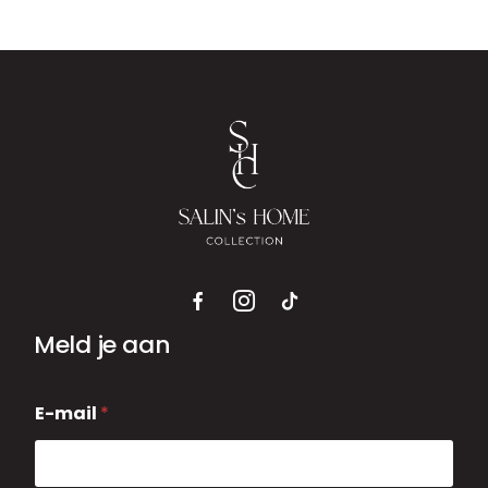
Meld je aan
E
E-mail
*
-
m
a
i