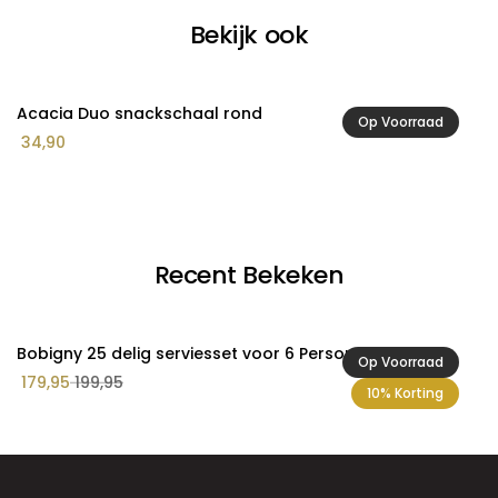
Bekijk ook
Acacia Duo snackschaal rond
A
Op Voorraad
34,90
2
Recent Bekeken
Bobigny 25 delig serviesset voor 6 Personen
Op Voorraad
179,95
199,95
10% Korting