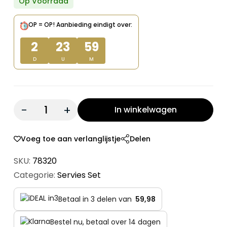
prijs
prijs
Op Voorraad
was:
is:
OP = OP!
Aanbieding eindigt over:
€ 199,95.
€ 179,95.
2
23
59
D
U
M
Quantity:
In winkelwagen
Voeg toe aan verlanglijstje
Delen
SKU:
78320
Categorie:
Servies Set
Betaal in 3 delen van
59,98
Bestel nu, betaal over 14 dagen