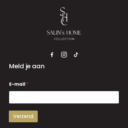
Meld je aan
E
E-mail
*
-
m
a
i
l
Verzend