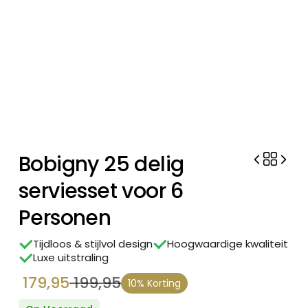
Bobigny 25 delig
serviesset voor 6
Personen
Tijdloos & stijlvol design
Hoogwaardige kwaliteit
Luxe uitstraling
179,95
199,95
10% Korting
Oorspronkelijke
Huidige