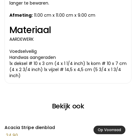
langer te bewaren.
Afmeting:
11.00 cm x 11.00 cm x 9.00 cm
Materiaal
AARDEWERK
Voedselveilig
Handwas aangeraden
1x deksel # 10 x 3 cm (4 x 1 1/4 inch) 1x kom # 10 x 7 cm
(4 x 2 3/4 inch) 1x vijzel # 14,5 x 4,5 cm (5 3/4 x 1 3/4
inch)
Bekijk ook
Acacia Stripe dienblad
A
Op Voorraad
24,90
8