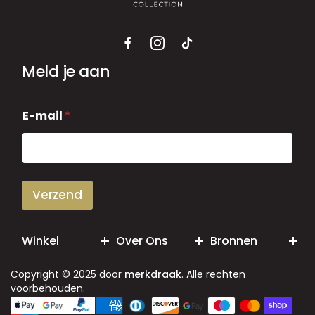
Meld je aan
E
E-mail
*
-
m
a
i
l
Verzend
Winkel
Over Ons
Bronnen
Copyright © 2025 door
merkdraak
. Alle rechten
voorbehouden.