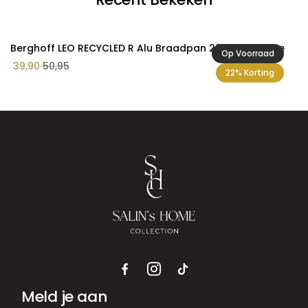
Berghoff LEO RECYCLED R Alu Braadpan 20cm Graphite
Op Voorraad
39,90
50,95
22% Korting
Meld je aan