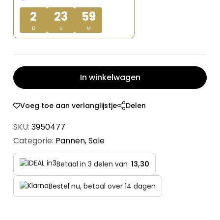
€ 50,95.
€ 39,90.
2
23
59
D
U
M
In winkelwagen
Voeg toe aan verlanglijstje
Delen
SKU:
3950477
Categorie:
Pannen
,
Sale
Betaal in 3 delen van
13,30
Bestel nu, betaal over 14 dagen