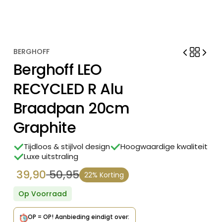
BERGHOFF
Berghoff LEO
RECYCLED R Alu
Braadpan 20cm
Graphite
Tijdloos & stijlvol design
Hoogwaardige kwaliteit
Luxe uitstraling
39,90
50,95
22% Korting
Oorspronkelijke
Huidige
prijs
prijs
Op Voorraad
was:
is:
OP = OP!
Aanbieding eindigt over: