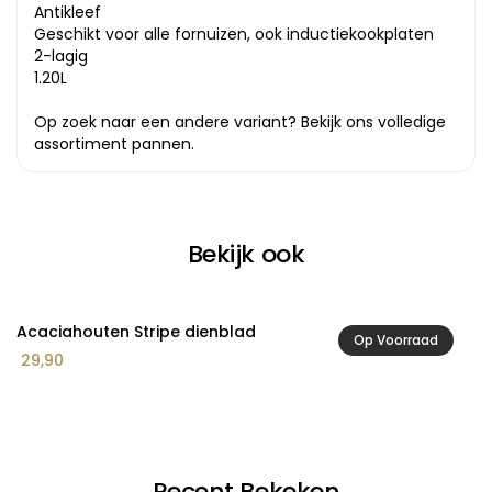
Antikleef
Geschikt voor alle fornuizen, ook inductiekookplaten
2-lagig
1.20L
Op zoek naar een andere variant? Bekijk ons volledige
assortiment pannen
.
Bekijk ook
Acaciahouten Stripe dienblad
A
Op Voorraad
29,90
2
Recent Bekeken