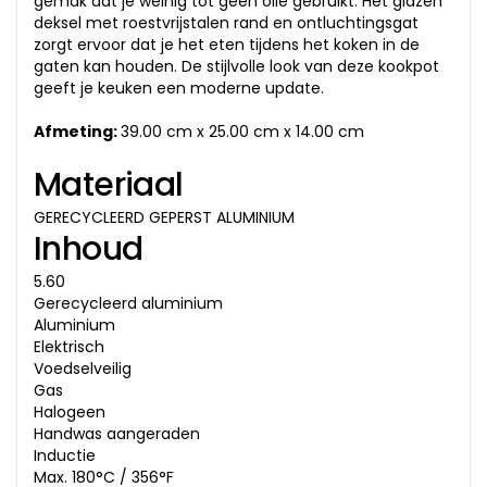
gemak dat je weinig tot geen olie gebruikt. Het glazen
deksel met roestvrijstalen rand en ontluchtingsgat
zorgt ervoor dat je het eten tijdens het koken in de
gaten kan houden. De stijlvolle look van deze kookpot
geeft je keuken een moderne update.
Afmeting:
39.00 cm x 25.00 cm x 14.00 cm
Materiaal
GERECYCLEERD GEPERST ALUMINIUM
Inhoud
5.60
Gerecycleerd aluminium
Aluminium
Elektrisch
Voedselveilig
Gas
Halogeen
Handwas aangeraden
Inductie
Max. 180°C / 356°F