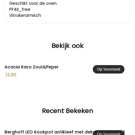
Geschikt voor de oven
PFAS_free
Vitrokeramisch
Bekijk ook
Acacia Karo Zout&Peper
A
Op Voorraad
12,90
3
Recent Bekeken
Berghoff LEO Kookpot antikleef met deksel Glints Spirit
Op Voorraad