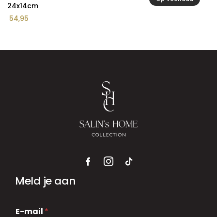
24x14cm
54,95
Meld je aan
E
E-mail
*
-