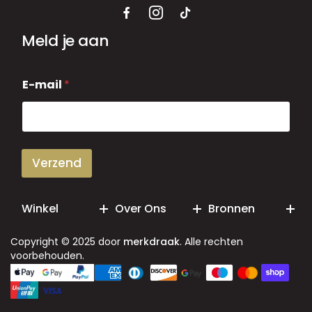
Meld je aan
E
E-mail
*
-
m
a
i
l
Verzend
Winkel
Over Ons
Bronnen
Copyright © 2025 door
merkdraak
. Alle rechten
voorbehouden.