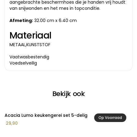
aangebrachte beschermhoes die je handen vrij houdt
van snijwonden en het mes in topconditie.
Afmeting:
32.00 cm x 6.40 cm
Materiaal
METAAL,KUNSTSTOF
Vaatwasbestendig
Voedselveilig
Bekijk ook
Acacia Lumo keukengerei set 5-delig
A
Op Voorraad
29,90
2