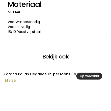
Materiaal
METAAL
Vaatwasbestendig
Voedselveilig
18/10 Roestvrij staal
Bekijk ook
Karaca Pallas Elegance 12-persoons 84-delig bestek
Ka
Op Voorraad
P
149,95
1