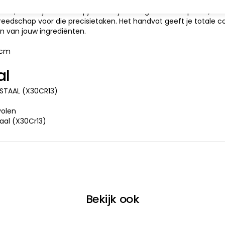
t (schilmes Spirit / schilmes Slate) zal jouw keuken opfleuren 
llen, dunne julienne reepjes te snijden of garnalen te pellen, … 
eedschap voor die precisietaken. Het handvat geeft je totale c
en van jouw ingrediënten.
 cm
al
 STAAL (X30CR13)
olen
taal (X30Cr13)
Bekijk ook