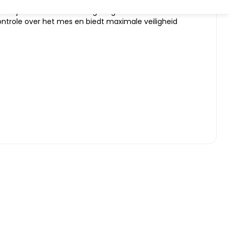
en biedt je de ultieme messen om een hete
Dankzij het kleinere en licht gebogen lemmet is het
ontrole over het mes en biedt maximale veiligheid