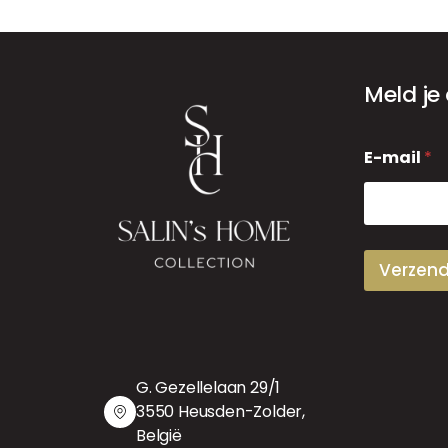
Meld je
E
E-mail
*
-
m
a
i
l
Verzen
G. Gezellelaan 29/1
3550 Heusden-Zolder,
België