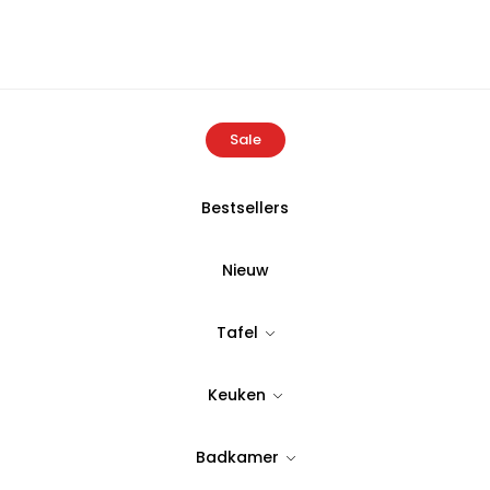
Sale
Bestsellers
Home
Producten
Berghoff LEO 2-delige Messenset Spirit / Sla
Nieuw
BERGHOFF
Tafel
Berghoff LEO 
Keuken
Spirit / Slate
Badkamer
Tijdloos & stijlvol design