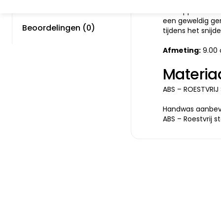
Deze 2-delige se
aardappel te schi
een geweldig ger
Beoordelingen (0)
tijdens het snijd
Afmeting:
9.00
Materia
ABS – ROESTVRIJ
Handwas aanbev
ABS – Roestvrij s