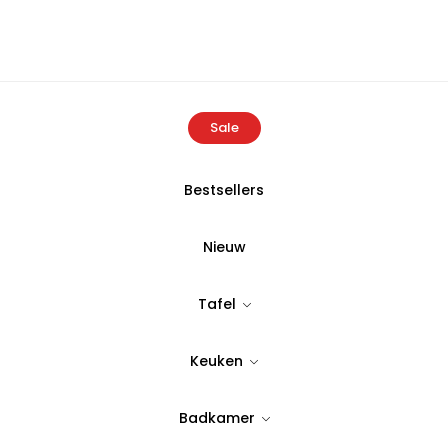
Sale
Bestsellers
Home
Producten
Bambum Terne Maatlepel Groot
Nieuw
BAMBUM
Tafel
Bambum Terne
Keuken
Tijdloos & stijlvol design
2,49
Badkamer