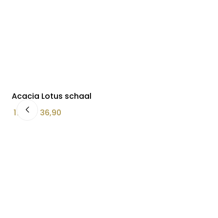
Acacia Lotus schaal
Prijsklasse:
17,90
–
36,90
€ 17,90
tot
€ 36,90