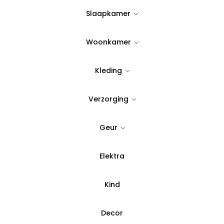
Op Voorraad
Slaapkamer
Woonkamer
Quantity:
Kleding
Voeg toe aan verlanglijst
Verzorging
SKU:
B2522
Geur
Categorie:
Keukengerei
Elektra
Betaal in 3 del
Kind
Decor