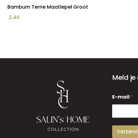
Bambum Terne Maatlepel Groot
2,49
Meld je
E
E-mail
*
-
m
a
i
l
Verzen