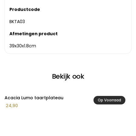
Productcode
BKTA03
Afmetingen product
39x30x1.8cm
Bekijk ook
Acacia Lumo taartplateau
A
Op Voorraad
Pr
24,90
1
€ 
to
€ 