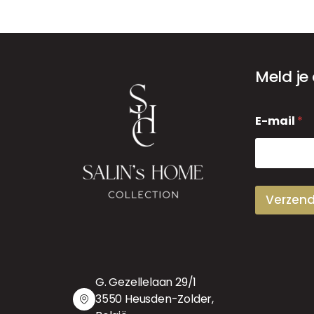
Meld je
E
E-mail
*
-
m
a
i
l
Verzen
G. Gezellelaan 29/1
3550 Heusden-Zolder,