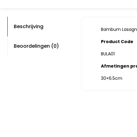
Beschrijving
Bambum Lasagna P
Product Code
Beoordelingen (0)
BULA01
Afmetingen pr
30×6.5cm