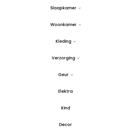
Op Voorraad
Slaapkamer
Woonkamer
Quantity:
Kleding
Voeg toe aan verlanglijst
Verzorging
SKU:
BULA01
Geur
Categorie:
Keukengerei
Elektra
Betaal in 3 del
Kind
Decor