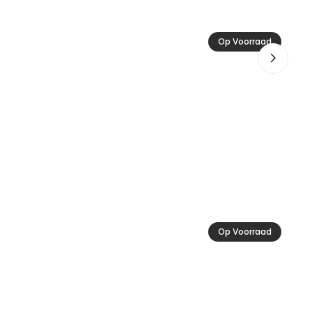
Ac
Op Voorraad
24
Op Voorraad