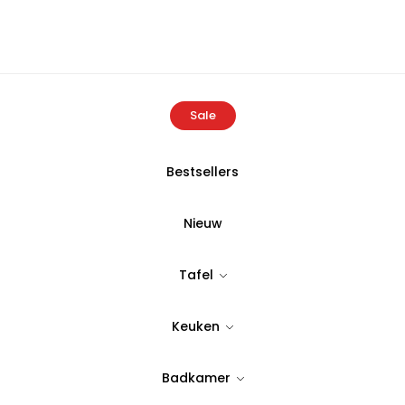
Sale
Bestsellers
Home
Producten
Bambum Lasagna Pasta Lepel
Nieuw
BAMBUM
Tafel
Bambum Lasa
Keuken
Tijdloos & stijlvol design
5,99
Badkamer