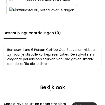
Bestel nu, betaal over 14 dagen
Beschrijving
Beoordelingen (0)
Bambum Lara 6 Person Coffee Cup Set zal onmisbaar
zijn voor je stijlvolle koffiepresentaties. De stijlvolle en
elegante porseleinen stukken van Lara geven smaak
aan de koffie die je drinkt.
Bekijk ook
Acacia Nivo zout- en peperstrooiers
A