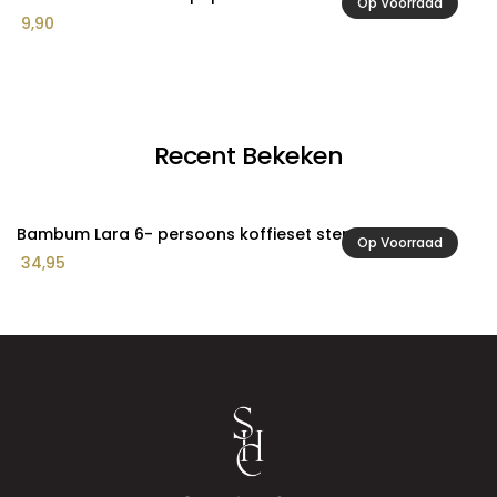
Op Voorraad
Pr
9,90
1
€ 
to
€ 
Recent Bekeken
Bambum Lara 6- persoons koffieset ster
Op Voorraad
34,95