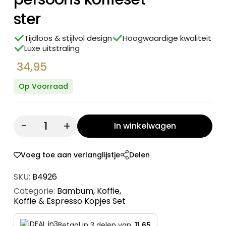
ster
Tijdloos & stijlvol design
Hoogwaardige kwaliteit
Luxe uitstraling
34,95
Op Voorraad
Quantity:
In winkelwagen
Voeg toe aan verlanglijstje
Delen
SKU:
B4926
Categorie:
Bambum
,
Koffie
,
Koffie & Espresso Kopjes Set
Betaal in 3 delen van
11,65