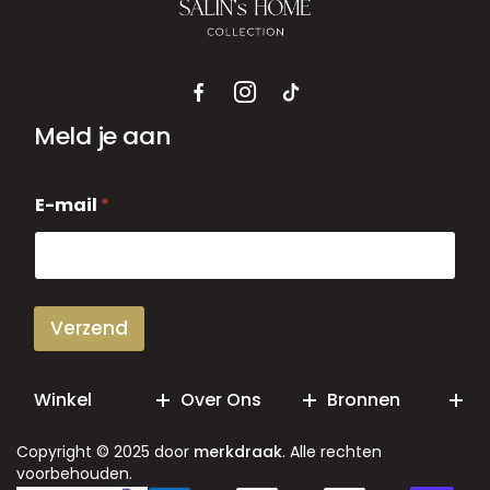
Meld je aan
E
E-mail
*
-
m
a
i
l
Verzend
Winkel
Over Ons
Bronnen
Copyright © 2025 door
merkdraak
. Alle rechten
voorbehouden.