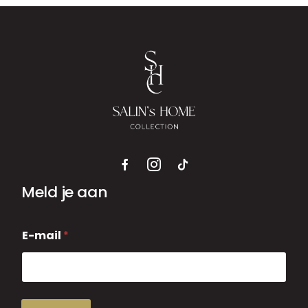
Meld je aan
E
E-mail
*
-
m
a
i
l