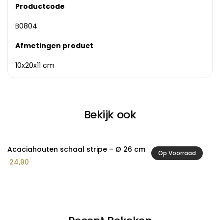
Productcode
B0804
Afmetingen product
10x20x11 cm
Bekijk ook
Acaciahouten schaal stripe – Ø 26 cm
A
Op Voorraad
24,90
2