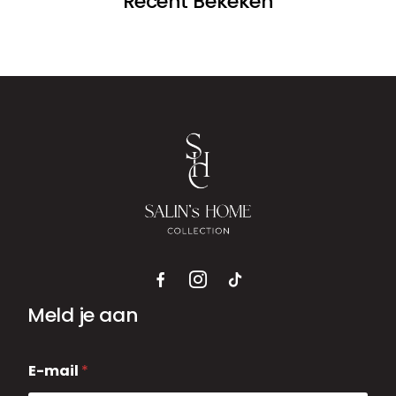
Recent Bekeken
Meld je aan
E
E-mail
*
-
m