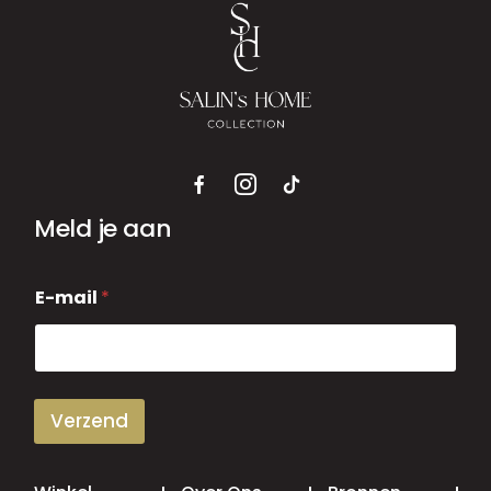
Meld je aan
E
E-mail
*
-
m
a
i
l
Verzend