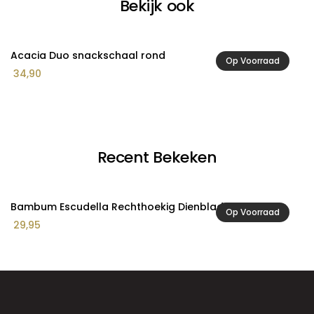
Bekijk ook
Acacia Duo snackschaal rond
A
Op Voorraad
34,90
2
Recent Bekeken
Bambum Escudella Rechthoekig Dienblad Groot
Op Voorraad
29,95