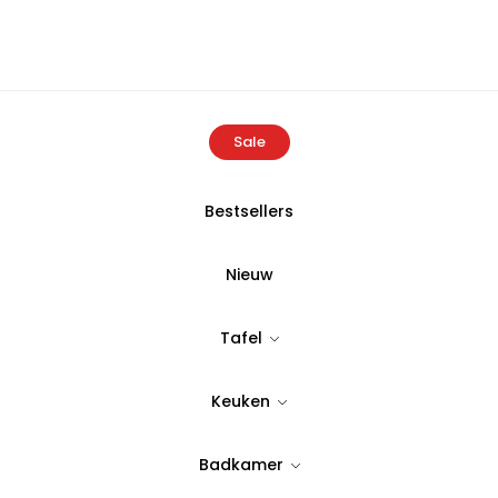
Sale
Bestsellers
me
Producten
Atelier Rebul Verbena & Gember Douchegel 2
Nieuw
ATELIER REBULP
Tafel
Atelier Rebu
Keuken
Douchegel 2
Badkamer
Tijdloos & stijlvol design