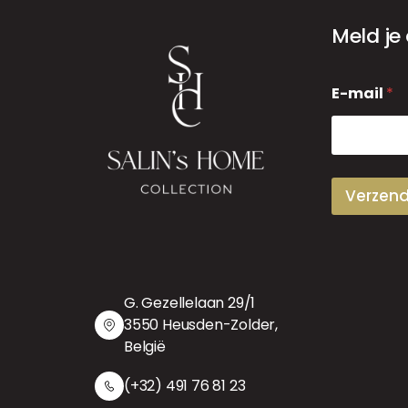
Meld je
E
E-mail
*
-
m
a
i
l
Verzen
G. Gezellelaan 29/1
3550 Heusden-Zolder,
België
(+32) 491 76 81 23