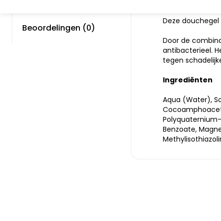
Dompel jezelf 
Deze douchegel 
Beoordelingen (0)
Door de combinat
antibacterieel. 
tegen schadelijk
Ingrediënten
Aqua (Water), S
Cocoamphoacetate
Polyquaternium-7
Benzoate, Magnes
Methylisothiazol