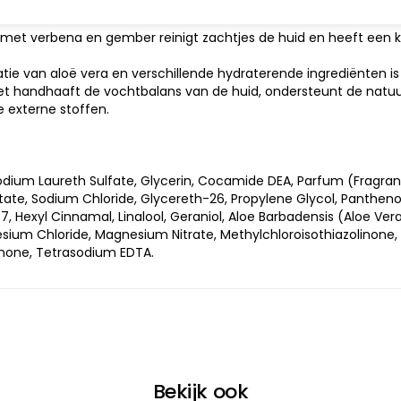
onder in luxe met deze douchegel.
met verbena en gember reinigt zachtjes de huid en heeft een 
ie van aloë vera en verschillende hydraterende ingrediënten i
Het handhaaft de vochtbalans van de huid, ondersteunt de natu
e externe stoffen.
odium Laureth Sulfate, Glycerin, Cocamide DEA, Parfum (Fragra
, Sodium Chloride, Glycereth-26, Propylene Glycol, Panthenol,
, Hexyl Cinnamal, Linalool, Geraniol, Aloe Barbadensis (Aloe Ver
ium Chloride, Magnesium Nitrate, Methylchloroisothiazolinone, CI
inone, Tetrasodium EDTA.
Bekijk ook