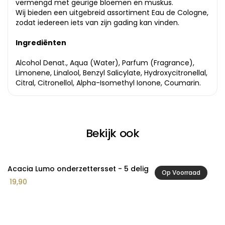
vermengd met geurige bloemen en muskus.
Wij bieden een uitgebreid assortiment Eau de Cologne,
zodat iedereen iets van zijn gading kan vinden.
Ingrediënten
Alcohol Denat., Aqua (Water), Parfum (Fragrance),
Limonene, Linalool, Benzyl Salicylate, Hydroxycitronellal,
Citral, Citronellol, Alpha-Isomethyl Ionone, Coumarin.
Bekijk ook
Acacia Lumo onderzettersset - 5 delig
A
Op Voorraad
19,90
3