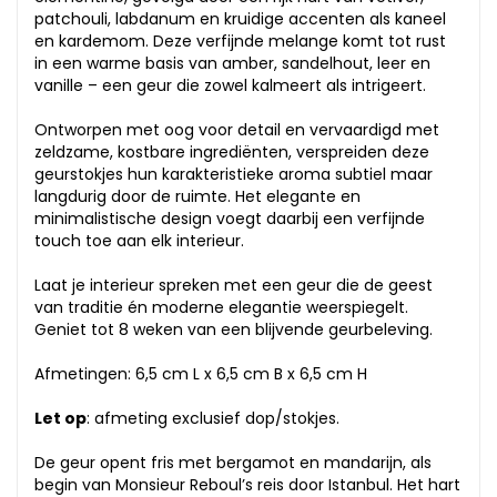
patchouli, labdanum en kruidige accenten als kaneel
en kardemom. Deze verfijnde melange komt tot rust
in een warme basis van amber, sandelhout, leer en
vanille – een geur die zowel kalmeert als intrigeert.
Ontworpen met oog voor detail en vervaardigd met
zeldzame, kostbare ingrediënten, verspreiden deze
geurstokjes hun karakteristieke aroma subtiel maar
langdurig door de ruimte. Het elegante en
minimalistische design voegt daarbij een verfijnde
touch toe aan elk interieur.
Laat je interieur spreken met een geur die de geest
van traditie én moderne elegantie weerspiegelt.
Geniet tot 8 weken van een blijvende geurbeleving.
Afmetingen: 6,5 cm L x 6,5 cm B x 6,5 cm H
Let op
: afmeting exclusief dop/stokjes.
De geur opent fris met bergamot en mandarijn, als
begin van Monsieur Reboul’s reis door Istanbul. Het hart