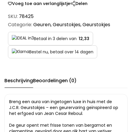
Voeg toe aan verlanglijstje
Delen
SKU:
78425
Categorie:
Geuren
,
Geurstokjes
,
Geurstokjes
Betaal in 3 delen van
12,33
Bestel nu, betaal over 14 dagen
Beschrijving
Beoordelingen (0)
Breng een aura van ingetogen luxe in huis met de
J.C.R. Geurstokjes – een geurervaring geïnspireerd op
het erfgoed van Jean Cesar Reboul.
De geur opent met frisse tonen van bergamot en
clementine, gevolgd door een rijk hart van vetiver,