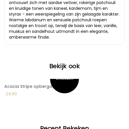
ontvouwt zich met aardse vetiver, rokerige patchouli
en kruidige tonen van kaneel, kardemom, tijm en
styrax – een weerspiegeling van zijn gelaagde karakter.
Warme labdanum en sensuele patchouli roepen
nostalgie en troost op, terwijl de basis van leer, vanille,
muskus en sandelhout uitmondt in een elegante,
amberwarme finale.
Bekijk ook
Acacia Stripe opbergdoos
A
24,90
2
Recent Bekeken