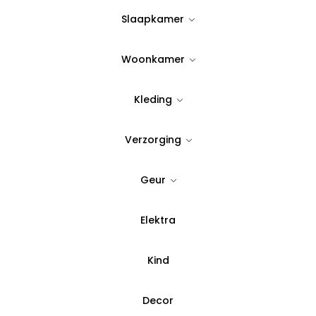
23,00
Slaapkamer
Op Voorraad
Woonkamer
Quantity:
Kleding
Verzorging
Voeg toe aan verlanglijst
SKU:
304
Geur
Categorie:
Hand & Body
,
Elektra
Betaal in 3 del
Kind
Decor