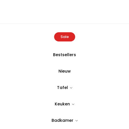
Sale
Bestsellers
ome
Producten
Atelier Rebul Istanbul Hand & Bodylotion 250
Nieuw
ATELIER REBULP
Tafel
Atelier Rebul
Keuken
Bodylotion 2
Badkamer
Tijdloos & stijlvol design