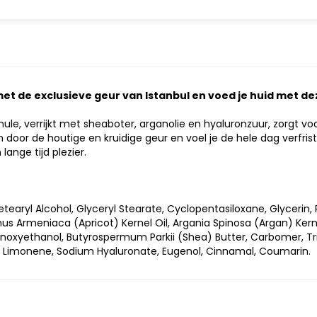
et de exclusieve geur van Istanbul en voed je huid met de
ule, verrijkt met sheaboter, arganolie en hyaluronzuur, zorgt vo
n door de houtige en kruidige geur en voel je de hele dag verfri
ange tijd plezier.
tearyl Alcohol, Glyceryl Stearate, Cyclopentasiloxane, Glycerin
nus Armeniaca (Apricot) Kernel Oil, Argania Spinosa (Argan) Kerne
noxyethanol, Butyrospermum Parkii (Shea) Butter, Carbomer, Tri
l, Limonene, Sodium Hyaluronate, Eugenol, Cinnamal, Coumarin.