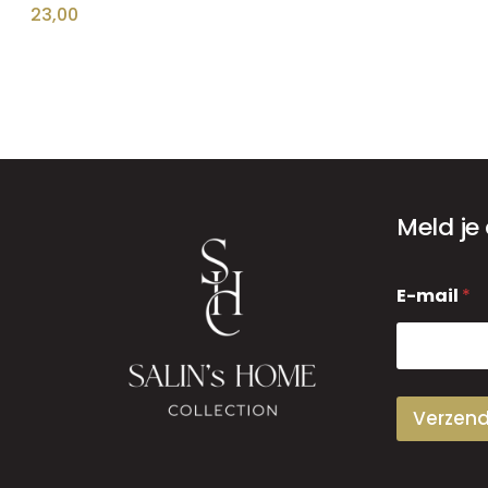
23,00
Meld je
E
E-mail
*
-
m
a
i
l
Verzen