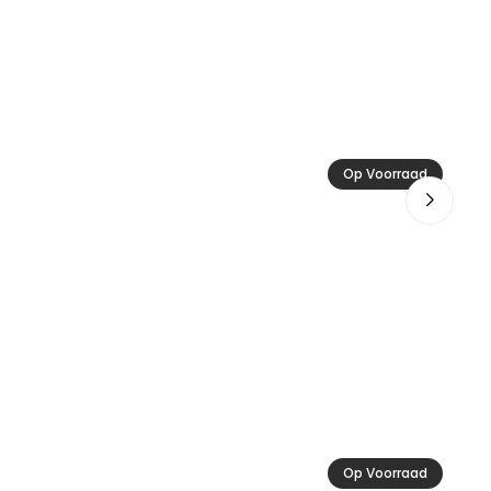
At
Op Voorraad
13
Op Voorraad