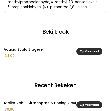
methylpropionaldehyde, α-methyl-1,3-benzodioxole-
5-propionaldehyde, (R)-p-mentha-1,8- diene.
Bekijk ook
Acacia Scala Etagère
Ac
Op Voorraad
34,90
2
Recent Bekeken
Atelier Rebul Citroengras & Honing Geurstokjes 120ml
Op Voorraad
30,00