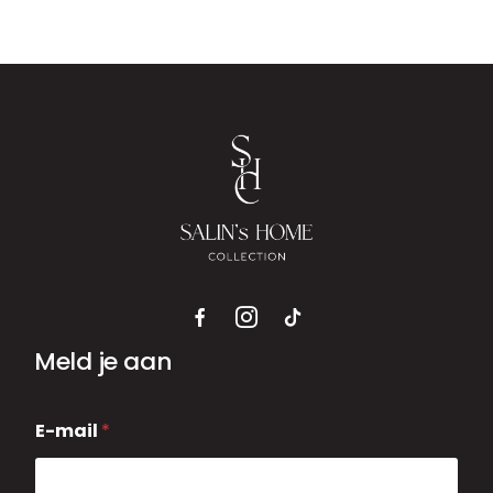
Meld je aan
E
E-mail
*
-
m
a