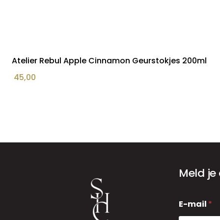
Atelier Rebul Apple Cinnamon Geurstokjes 200ml
45,00
Meld je
E
E-mail
*
-
m