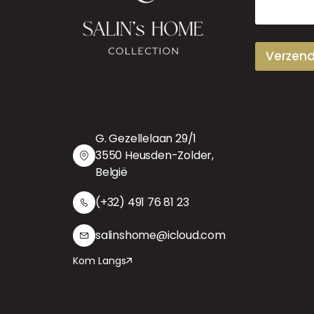
a
i
l
Verzen
G. Gezellelaan 29/1
3550 Heusden-Zolder,
België
(+32) 491 76 81 23
salinshome@icloud.com
Kom Langs