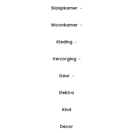
45,00
Slaapkamer
Op Voorraad
Woonkamer
16
Wees er snel bij!
Nog maar
o
Kleding
Quantity:
Verzorging
Geur
Voeg toe aan verlanglijst
SKU:
33342
Elektra
Categorie:
Geuren
,
Geurs
Kind
Betaal in 3 del
Decor