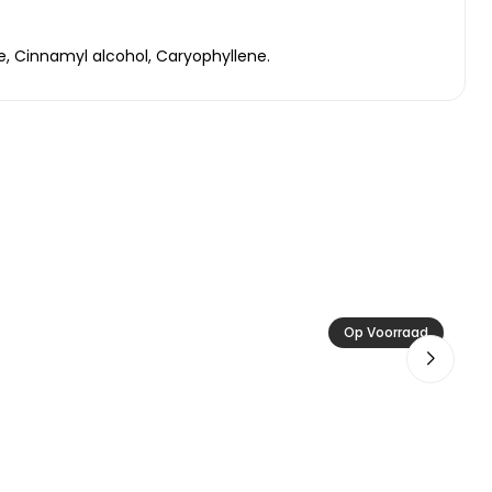
, Cinnamyl alcohol, Caryophyllene.
Ac
Op Voorraad
19