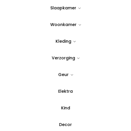
Slaapkamer
9
Wees er snel bij!
Nog maar
op
Woonkamer
Quantity:
Kleding
Voeg toe aan verlanglijst
Verzorging
SKU:
78925
Geur
Categorie:
Acacia houte
Presentatie
Elektra
Betaal in 3 del
Kind
Decor