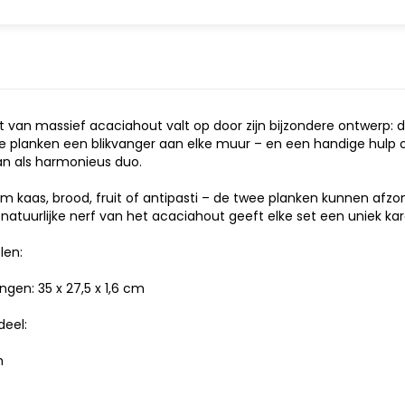
t van massief acaciahout valt op door zijn bijzondere ontwerp: da
e planken een blikvanger aan elke muur – en een handige hulp op
an als harmonieus duo.
 kaas, brood, fruit of antipasti – de twee planken kunnen afzond
 natuurlijke nerf van het acaciahout geeft elke set een uniek kar
len:
gen: 35 x 27,5 x 1,6 cm
deel:
m