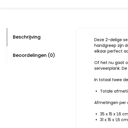
Beschrijving
Deze 2-delige se
handgreep zijn d
elkaar perfect a
Beoordelingen (0)
Of het nu gaat om
serveerplank. De
In totaal twee de
Totale afmetin
Afmetingen per 
35 x 15 x 1,6 c
31 x 15 x 1,6 cm