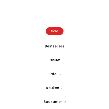
Sale
Bestsellers
Home
Producten
Acaciablad, 2-delig
Nieuw
Acaciablad, 2
Tafel
Tijdloos & stijlvol design
Keuken
24,90
Badkamer
Op Voorraad