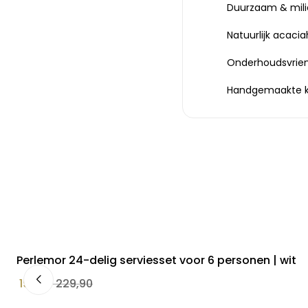
Duurzaam & milie
Natuurlijk acaci
Onderhoudsvriend
Handgemaakte kw
Perlemor 24-delig serviesset voor 6 personen | wit
199,90
229,90