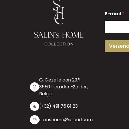
E
E-mail
*
-
m
a
i
l
Verzen
G. Gezellelaan 29/1
3550 Heusden-Zolder,
België
(+32) 491 76 81 23
salinshome@icloud.com