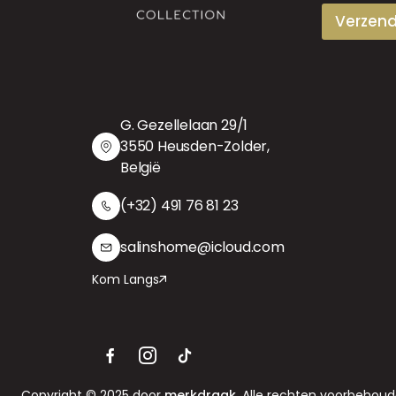
Verzen
G. Gezellelaan 29/1
3550 Heusden-Zolder,
België
(+32) 491 76 81 23
salinshome@icloud.com
Kom Langs
Copyright © 2025 door
merkdraak
. Alle rechten voorbehoud