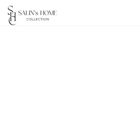
Filter
Buldans Arinna 
Blauw
Van - Tot
22,50
45,00
Buldans Aruna P
Op voorraad