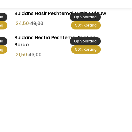
Buldans Hasir Peshtemal Marine Blauw
ad
Op Voorraad
24,50
49,00
ng
50% Korting
e
Buldans Hestia Peshtemal Rustiek
ad
Op Voorraad
Bordo
ng
50% Korting
21,50
43,00