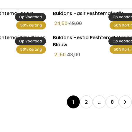
shtemal Zwart
Buldans Hasir Peshtemal Grijs
Op Voorraad
Op Voorra
24,50
49,00
50% Korting
50% Korti
eshtemal Tijm Groen
Buldans Hestia Peshtemal Marin
Op Voorraad
Op Voorra
Blauw
50% Korting
50% Korti
21,50
43,00
1
2
…
8