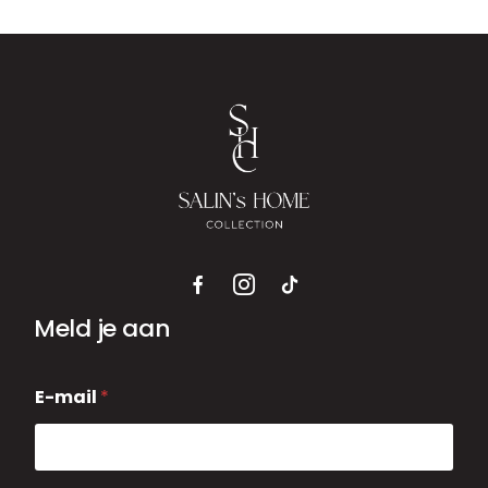
Meld je aan
E
E-mail
*
-
m
a
i
l