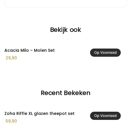
Bekijk ook
Acacia Milo – Molen Set
A
Op Voorraad
29,90
2
Recent Bekeken
Zoha Riffle XL glazen theepot set
Op Voorraad
59,90