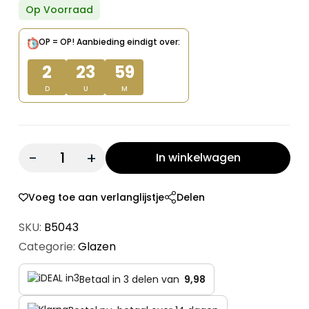
prijs
prijs
Op Voorraad
was:
is:
OP = OP!
Aanbieding eindigt over:
€ 39,99.
€ 29,95.
2
23
59
D
U
M
Quantity:
In winkelwagen
Voeg toe aan verlanglijstje
Delen
SKU:
B5043
Categorie:
Glazen
Betaal in 3 delen van
9,98