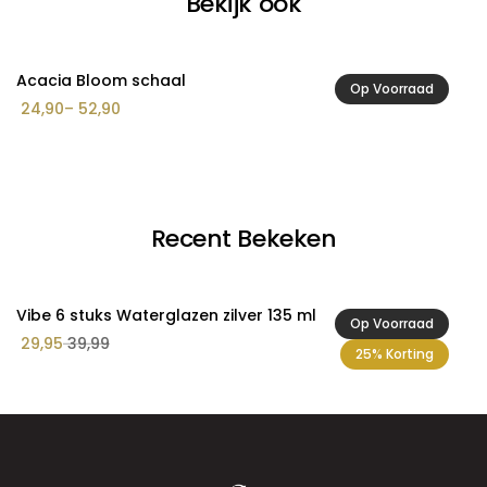
Bekijk ook
Acacia Bloom schaal
A
Op Voorraad
Prijsklasse:
24,90
–
52,90
3
€ 24,90
tot
€ 52,90
Recent Bekeken
Vibe 6 stuks Waterglazen zilver 135 ml
Op Voorraad
29,95
39,99
25% Korting