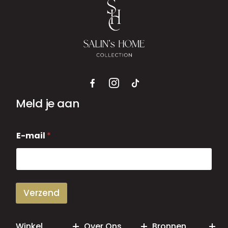
Meld je aan
E
E-mail
*
-
m
a
i
l
Verzend
Winkel
Over Ons
Bronnen