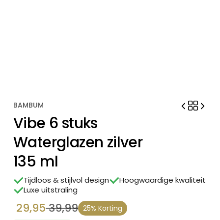
BAMBUM
Vibe 6 stuks
Waterglazen zilver
135 ml
Tijdloos & stijlvol design
Hoogwaardige kwaliteit
Luxe uitstraling
29,95
39,99
25% Korting
Oorspronkelijke
Huidige