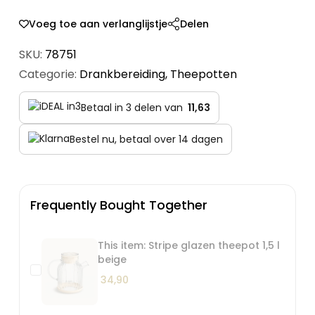
Voeg toe aan verlanglijstje
Delen
SKU:
78751
Categorie:
Drankbereiding
,
Theepotten
Betaal in 3 delen van
11,63
Bestel nu, betaal over 14 dagen
Frequently Bought Together
This item: Stripe glazen theepot 1,5 l
beige
34,90