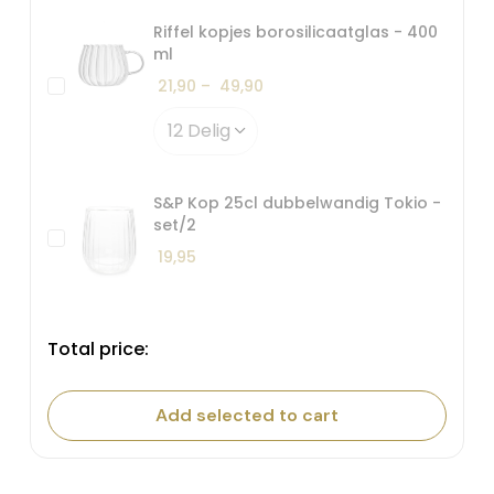
Riffel kopjes borosilicaatglas - 400
ml
Prijsklasse:
21,90
–
49,90
€ 21,90
tot
€ 49,90
S&P Kop 25cl dubbelwandig Tokio -
set/2
19,95
Total price:
Add selected to cart