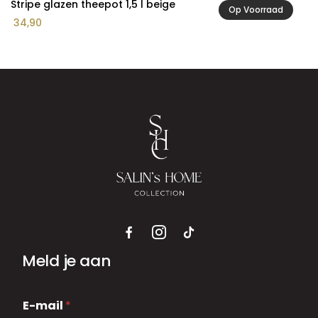
Stripe glazen theepot 1,5 l beige
Op Voorraad
34,90
Meld je aan
E
E-mail
*
-