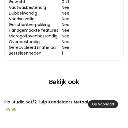
Gewicht
0.71
Vaatwasbestendig
Nee
Dubbelwandig
Nee
Voedselveilig
Nee
Geschenkverpakking
Nee
Handgemaakte features
Nee
Microgolfovenbestendig
Nee
Ovenbestendig
Nee
Gerecycleerd materiaal
Nee
Besteleenheden
1
Bekijk ook
Pip Studio Set/2 Tulp Kandelaars Metaal Roze
S|
Op Voorraad
39,95
3