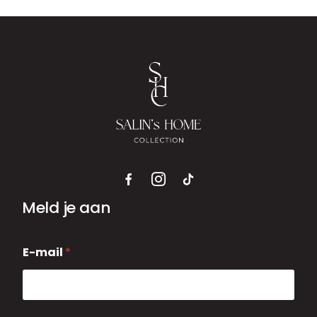
Meld je aan
E
E-mail
*
-
m
a
i
l