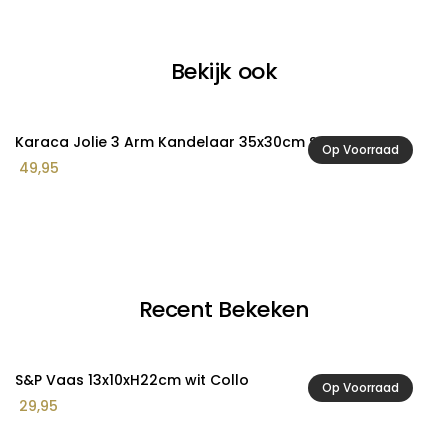
Bekijk ook
Karaca Jolie 3 Arm Kandelaar 35x30cm Salmon
S|
Op Voorraad
49,95
4
Recent Bekeken
S&P Vaas 13x10xH22cm wit Collo
Op Voorraad
29,95