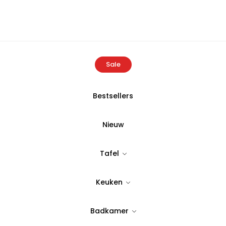
Sale
Bestsellers
Home
Producten
S|P Collection Fles met dop 100cl Ray
Nieuw
S|P Collectio
Tafel
Tijdloos & stijlvol design
Keuken
24,95
Badkamer
Op Voorraad