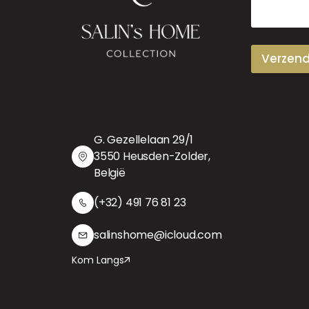
a
i
l
Verzen
G. Gezellelaan 29/1
3550 Heusden-Zolder,
België
(+32) 491 76 81 23
salinshome@icloud.com
Kom Langs