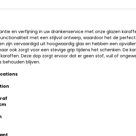
antie en verfijning in uw drankenservice met onze glazen karaf
nctionaliteit met een stijlvol ontwerp, waardoor het de perfecte 
en zijn vervaardigd uit hoogwaardig glas en hebben een opvallend
 maar ook zorgt voor een stevige grip tijdens het schenken. De k
araffen. Deze dop zorgt ervoor dat er geen stof, vuil of ongew
’s behouden blijven.
ications
ction
raf
 cm
m
ant