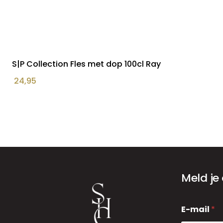
S|P Collection Fles met dop 100cl Ray
24,95
Meld je
E
E-mail
*
-
m