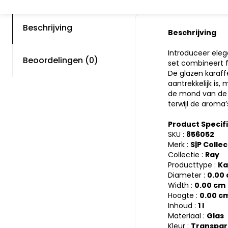
Beschrijving
Beschrijving
Introduceer eleg
Beoordelingen (0)
set combineert fu
De glazen karaff
aantrekkelijk is,
de mond van de k
terwijl de aroma
Product Specif
SKU :
856052
Merk :
S|P Colle
Collectie :
Ray
Producttype :
Ka
Diameter :
0.00
Width :
0.00 cm
Hoogte :
0.00 c
Inhoud :
1 l
Materiaal :
Glas
Kleur :
Transpar