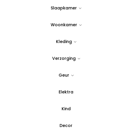
Slaapkamer
Woonkamer
Voeg toe aan verlanglijst
Kleding
SKU:
856052
Verzorging
Categorie:
Karaf
Geur
Betaal in 3 del
Elektra
Kind
Decor