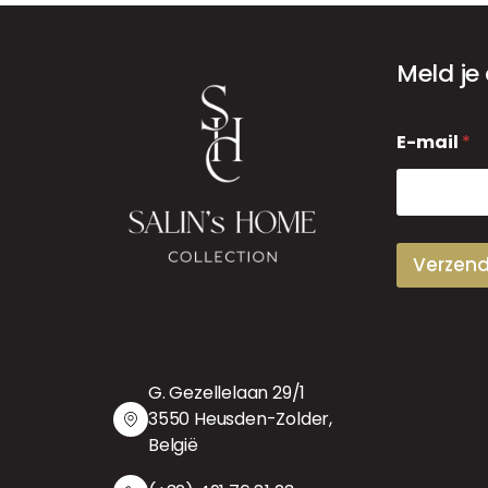
Meld je
E
E-mail
*
-
m
a
i
l
Verzen
G. Gezellelaan 29/1
3550 Heusden-Zolder,
België