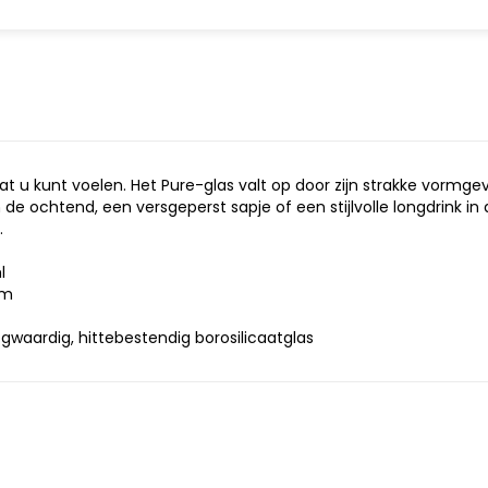
at u kunt voelen. Het Pure-glas valt op door zijn strakke vormg
 de ochtend, een versgeperst sapje of een stijlvolle longdrink in
.
l
cm
ogwaardig, hittebestendig borosilicaatglas