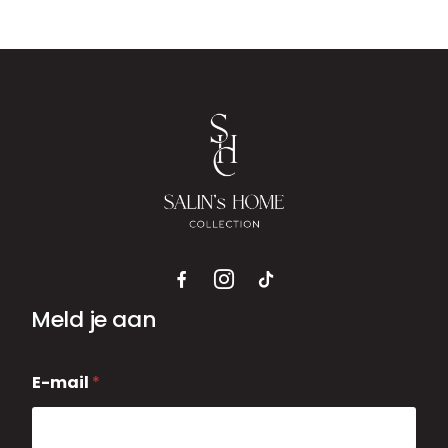
€ 125,00
tot
€ 195,00
Meld je aan
E
E-mail
*
-
m
a
i