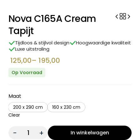
Nova C165A Cream
Tapijt
Tijdloos & stijlvol design
Hoogwaardige kwaliteit
Luxe uitstraling
125,00
–
195,00
Prijsklasse:
€ 125,00
Op Voorraad
tot
€ 195,00
Maat
200 x 290 cm
160 x 230 cm
Clear
Quantity:
In winkelwagen