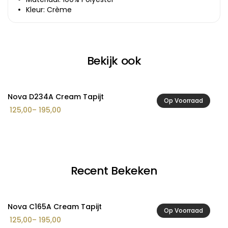
Kleur: Crème
Bekijk ook
Nova D234A Cream Tapijt
El
Op Voorraad
Prijsklasse:
Pr
125,00
–
195,00
11
€ 125,00
€ 
tot
to
€ 195,00
€ 
Recent Bekeken
Nova C165A Cream Tapijt
Op Voorraad
Prijsklasse:
125,00
–
195,00